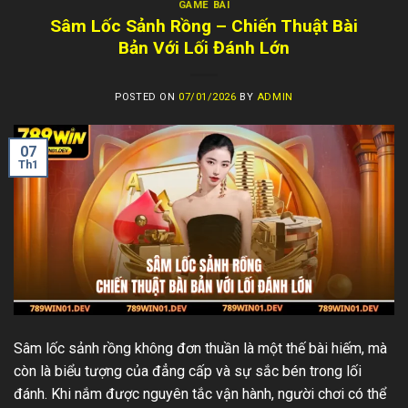
GAME BÀI
Sâm Lốc Sảnh Rồng – Chiến Thuật Bài
Bản Với Lối Đánh Lớn
POSTED ON
07/01/2026
BY
ADMIN
07
Th1
Sâm lốc sảnh rồng không đơn thuần là một thế bài hiếm, mà
còn là biểu tượng của đẳng cấp và sự sắc bén trong lối
đánh. Khi nắm được nguyên tắc vận hành, người chơi có thể