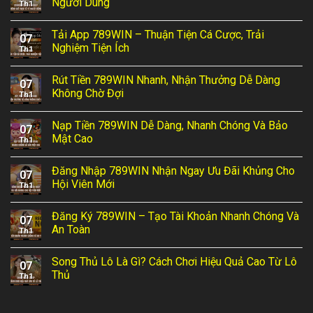
Người Dùng
Th1
Tải App 789WIN – Thuận Tiện Cá Cược, Trải
07
Nghiệm Tiện Ích
Th1
Rút Tiền 789WIN Nhanh, Nhận Thưởng Dễ Dàng
07
Không Chờ Đợi
Th1
Nạp Tiền 789WIN Dễ Dàng, Nhanh Chóng Và Bảo
07
Mật Cao
Th1
Đăng Nhập 789WIN Nhận Ngay Ưu Đãi Khủng Cho
07
Hội Viên Mới
Th1
Đăng Ký 789WIN – Tạo Tài Khoản Nhanh Chóng Và
07
An Toàn
Th1
Song Thủ Lô Là Gì? Cách Chơi Hiệu Quả Cao Từ Lô
07
Thủ
Th1