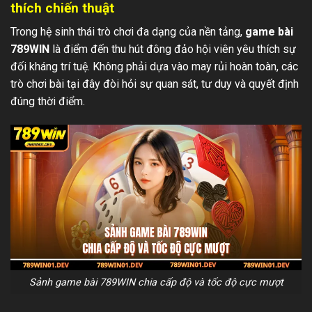
thích chiến thuật
Trong hệ sinh thái trò chơi đa dạng của nền tảng,
game bài
789WIN
là điểm đến thu hút đông đảo hội viên yêu thích sự
đối kháng trí tuệ. Không phải dựa vào may rủi hoàn toàn, các
trò chơi bài tại đây đòi hỏi sự quan sát, tư duy và quyết định
đúng thời điểm.
Sảnh game bài 789WIN chia cấp độ và tốc độ cực mượt