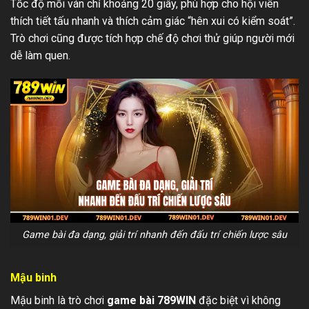
Tốc độ mỗi ván chỉ khoảng 20 giây, phù hợp cho hội viên
thích tiết tấu nhanh và thích cảm giác “hên xui có kiểm soát”.
Trò chơi cũng được tích hợp chế độ chơi thử giúp người mới
dễ làm quen.
Game bài đa dạng, giải trí nhanh đến đấu trí chiến lược sâu
Mậu binh
Mậu binh là trò chơi
game bài 789WIN
đặc biệt vì không