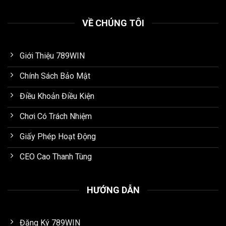
VỀ CHÚNG TÔI
Giới Thiệu 789WIN
Chính Sách Bảo Mật
Điều Khoản Điều Kiện
Chơi Có Trách Nhiệm
Giấy Phép Hoạt Động
CEO Cao Thanh Tùng
HƯỚNG DẪN
Đăng Ký 789WIN