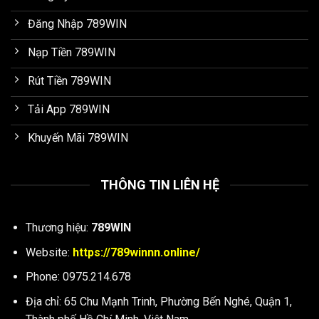
Đăng Nhập 789WIN
Nạp Tiền 789WIN
Rút Tiền 789WIN
Tải App 789WIN
Khuyến Mãi 789WIN
THÔNG TIN LIÊN HỆ
Thương hiệu:
789WIN
Website:
https://789winnn.online/
Phone: 0975.214.678
Địa chỉ: 65 Chu Mạnh Trinh, Phường Bến Nghé, Quận 1,