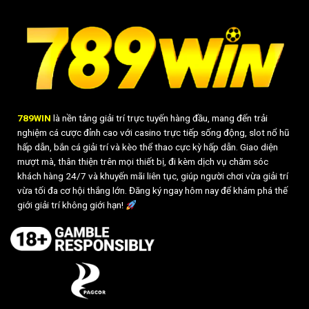
789WIN
là nền tảng giải trí trực tuyến hàng đầu, mang đến trải
nghiệm cá cược đỉnh cao với casino trực tiếp sống động, slot nổ hũ
hấp dẫn, bắn cá giải trí và kèo thể thao cực kỳ hấp dẫn. Giao diện
mượt mà, thân thiện trên mọi thiết bị, đi kèm dịch vụ chăm sóc
khách hàng 24/7 và khuyến mãi liên tục, giúp người chơi vừa giải trí
vừa tối đa cơ hội thắng lớn. Đăng ký ngay hôm nay để khám phá thế
giới giải trí không giới hạn!