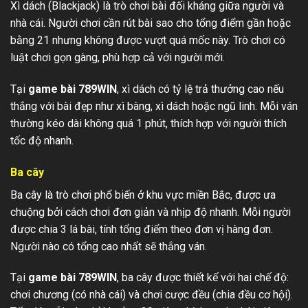
Xì dách (Blackjack) là trò chơi bài đối kháng giữa người và
nhà cái. Người chơi cần rút bài sao cho tổng điểm gần hoặc
bằng 21 nhưng không được vượt quá mốc này. Trò chơi có
luật chơi gọn gàng, phù hợp cả với người mới.
Tại
game bài 789WIN
, xì dách có tỷ lệ trả thưởng cao nếu
thắng với bài đẹp như xì bàng, xì dách hoặc ngũ linh. Mỗi ván
thường kéo dài không quá 1 phút, thích hợp với người thích
tốc độ nhanh.
Ba cây
Ba cây là trò chơi phổ biến ở khu vực miền Bắc, được ưa
chuộng bởi cách chơi đơn giản và nhịp độ nhanh. Mỗi người
được chia 3 lá bài, tính tổng điểm theo đơn vị hàng đơn.
Người nào có tổng cao nhất sẽ thắng ván.
Tại
game bài 789WIN
, ba cây được thiết kế với hai chế độ:
chơi chương (có nhà cái) và chơi cược đều (chia đều cơ hội).